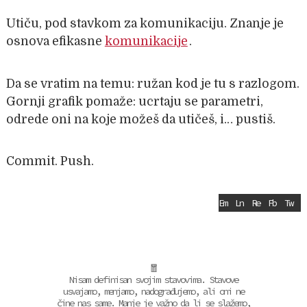
Utiču, pod stavkom za komunikaciju. Znanje je
osnova efikasne
komunikacije
.
Da se vratim na temu: ružan kod je tu s razlogom.
Gornji grafik pomaže: ucrtaju se parametri,
odrede oni na koje možeš da utičeš, i… pustiš.
Commit. Push.
Em
Ln
Re
Fb
Tw
🧧
Nisam definisan svojim stavovima. Stavove
usvajamo, menjamo, nadograđujemo, ali oni ne
čine nas same. Manje je važno da li se slažemo,