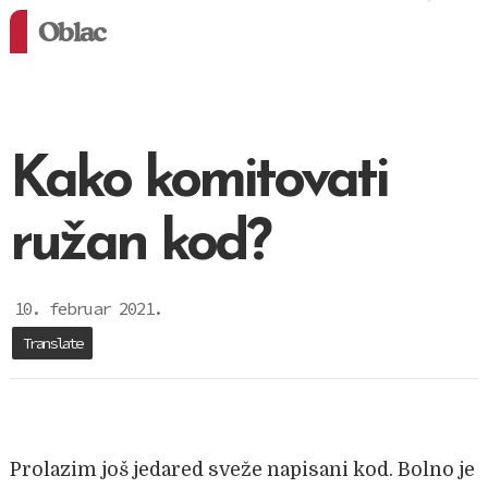
Oblac
Kako komitovati
ružan kod?
10. februar 2021.
Translate
Prolazim još jedared sveže napisani kod. Bolno je