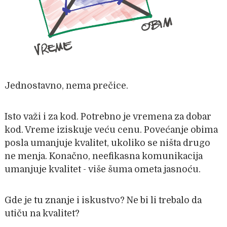
Jednostavno, nema prečice.
Isto važi i za kod. Potrebno je vremena za dobar
kod. Vreme iziskuje veću cenu. Povećanje obima
posla umanjuje kvalitet, ukoliko se ništa drugo
ne menja. Konačno, neefikasna komunikacija
umanjuje kvalitet - više šuma ometa jasnoću.
Gde je tu znanje i iskustvo? Ne bi li trebalo da
utiču na kvalitet?