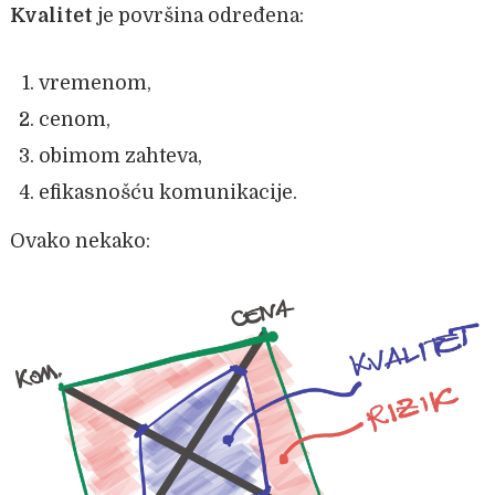
Kvalitet
je površina određena:
vremenom,
cenom,
obimom zahteva,
efikasnošću komunikacije.
Ovako nekako: