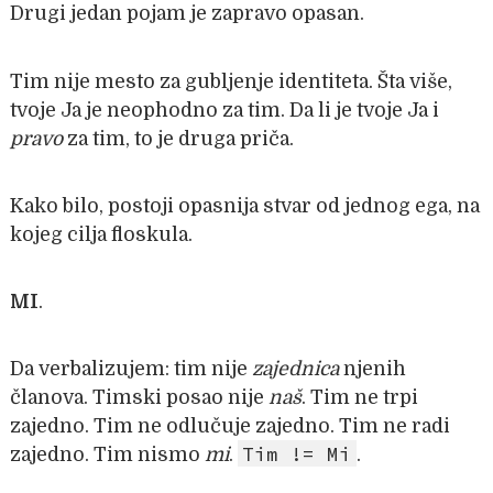
Drugi jedan pojam je zapravo opasan.
Tim nije mesto za gubljenje identiteta. Šta više,
tvoje Ja je neophodno za tim. Da li je tvoje Ja i
pravo
za tim, to je druga priča.
Kako bilo, postoji opasnija stvar od jednog ega, na
kojeg cilja floskula.
MI
.
Da verbalizujem: tim nije
zajednica
njenih
članova. Timski posao nije
naš
. Tim ne trpi
zajedno. Tim ne odlučuje zajedno. Tim ne radi
Tim != Mi
zajedno. Tim nismo
mi
.
.