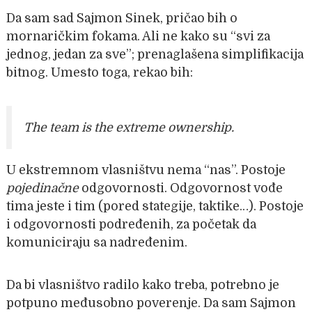
Da sam sad Sajmon Sinek, pričao bih o
mornaričkim fokama. Ali ne kako su “svi za
jednog, jedan za sve”; prenaglašena simplifikacija
bitnog. Umesto toga, rekao bih:
The team is the extreme ownership.
U ekstremnom vlasništvu nema “nas”. Postoje
pojedinačne
odgovornosti. Odgovornost vođe
tima jeste i tim (pored stategije, taktike…). Postoje
i odgovornosti podređenih, za početak da
komuniciraju sa nadređenim.
Da bi vlasništvo radilo kako treba, potrebno je
potpuno međusobno poverenje. Da sam Sajmon