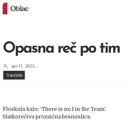
Oblac
Opasna reč po tim
8. april 2021.
Translate
Floskula kaže: ‘There is no I in the Team’.
Slatkorečiva prozaična besmislica.