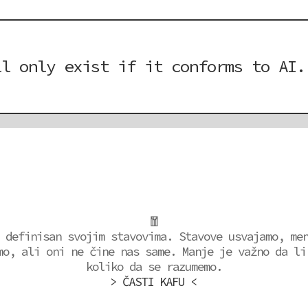
ll only exist if it conforms to AI.
🧧
 definisan svojim stavovima. Stavove usvajamo, me
mo, ali oni ne čine nas same. Manje je važno da li
koliko da se razumemo.
> ČASTI KAFU <