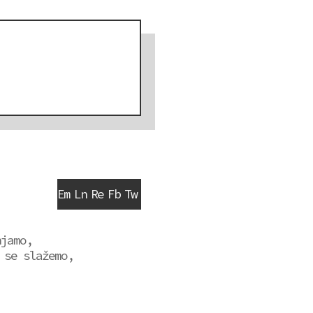
Em
Ln
Re
Fb
Tw
njamo,
 se slažemo,