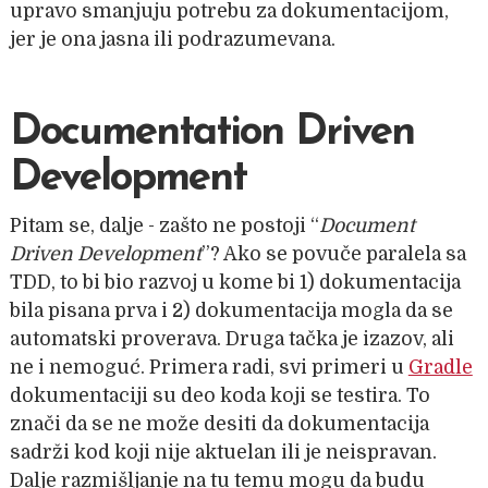
upravo smanjuju potrebu za dokumentacijom,
jer je ona jasna ili podrazumevana.
Documentation Driven
Development
Pitam se, dalje - zašto ne postoji “
Document
Driven Development
”? Ako se povuče paralela sa
TDD, to bi bio razvoj u kome bi 1) dokumentacija
bila pisana prva i 2) dokumentacija mogla da se
automatski proverava. Druga tačka je izazov, ali
ne i nemoguć. Primera radi, svi primeri u
Gradle
dokumentaciji su deo koda koji se testira. To
znači da se ne može desiti da dokumentacija
sadrži kod koji nije aktuelan ili je neispravan.
Dalje razmišljanje na tu temu mogu da budu