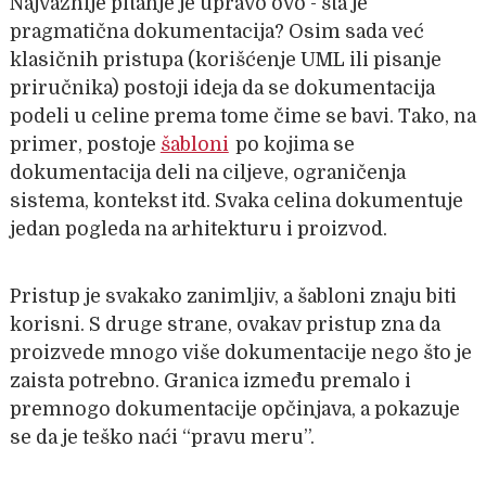
Najvažnije pitanje je upravo ovo - šta je
pragmatična dokumentacija? Osim sada već
klasičnih pristupa (korišćenje UML ili pisanje
priručnika) postoji ideja da se dokumentacija
podeli u celine prema tome čime se bavi. Tako, na
primer, postoje
šabloni
po kojima se
dokumentacija deli na ciljeve, ograničenja
sistema, kontekst itd. Svaka celina dokumentuje
jedan pogleda na arhitekturu i proizvod.
Pristup je svakako zanimljiv, a šabloni znaju biti
korisni. S druge strane, ovakav pristup zna da
proizvede mnogo više dokumentacije nego što je
zaista potrebno. Granica između premalo i
premnogo dokumentacije opčinjava, a pokazuje
se da je teško naći “pravu meru”.