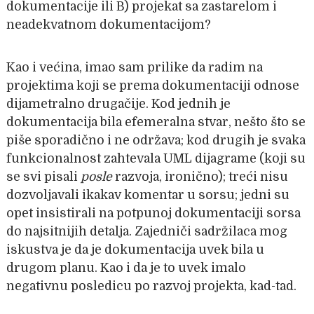
dokumentacije ili B) projekat sa zastarelom i
neadekvatnom dokumentacijom?
Kao i većina, imao sam prilike da radim na
projektima koji se prema dokumentaciji odnose
dijametralno drugačije. Kod jednih je
dokumentacija bila efemeralna stvar, nešto što se
piše sporadično i ne održava; kod drugih je svaka
funkcionalnost zahtevala UML dijagrame (koji su
se svi pisali
posle
razvoja, ironično); treći nisu
dozvoljavali ikakav komentar u sorsu; jedni su
opet insistirali na potpunoj dokumentaciji sorsa
do najsitnijih detalja. Zajedniči sadržilaca mog
iskustva je da je dokumentacija uvek bila u
drugom planu. Kao i da je to uvek imalo
negativnu posledicu po razvoj projekta, kad-tad.