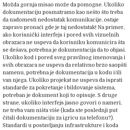
Možda gornja misao može da pomogne. Ukoliko
dokumentaciju posmatramo kao nešto što treba
da nadomesti nedostatak komunikacije, ostaje
zapravo pronaći gde je taj nedostatak! Na primer,
ako korisnički interfejs i pored svih vizuelnih
obrazaca ne uspeva da korisniku komunicira šta
se dešava, potrebna je dokumentacija da to objasi.
Ukoliko kod i pored sveg pravilnog imenovanja i
svih obrazaca ne uspeva da relativno brzo saopšti
namenu, potrebna je dokumentacija u kodu i/ili
van njega. Ukoliko projekat ne uspeva da isprati
standarde za pokretanje i bildovanje sistema,
potreban je dokument koji to opisuje. S druge
strane, ukoliko interfejs jasno govori o nameri,
ne treba vam ništa više (kada ste poslednji put
čitali dokumentaciju za igricu na telefonu?).
Standardi u postavljanju infrastrukture i koda