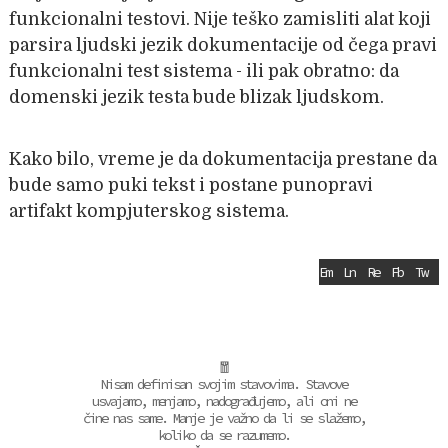
funkcionalni testovi. Nije teško zamisliti alat koji
parsira ljudski jezik dokumentacije od čega pravi
funkcionalni test sistema - ili pak obratno: da
domenski jezik testa bude blizak ljudskom.
Kako bilo, vreme je da dokumentacija prestane da
bude samo puki tekst i postane punopravi
artifakt kompjuterskog sistema.
Em
Ln
Re
Fb
Tw
🧧
Nisam definisan svojim stavovima. Stavove
usvajamo, menjamo, nadograđujemo, ali oni ne
čine nas same. Manje je važno da li se slažemo,
koliko da se razumemo.