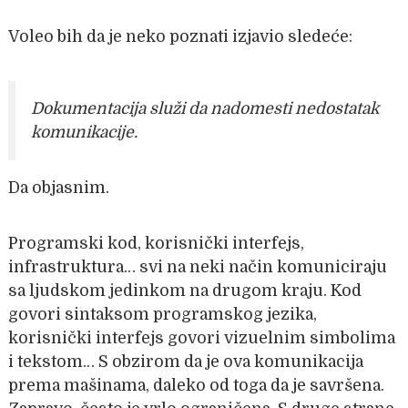
Voleo bih da je neko poznati izjavio sledeće:
Dokumentacija služi da nadomesti nedostatak
komunikacije.
Da objasnim.
Programski kod, korisnički interfejs,
infrastruktura… svi na neki način komuniciraju
sa ljudskom jedinkom na drugom kraju. Kod
govori sintaksom programskog jezika,
korisnički interfejs govori vizuelnim simbolima
i tekstom… S obzirom da je ova komunikacija
prema mašinama, daleko od toga da je savršena.